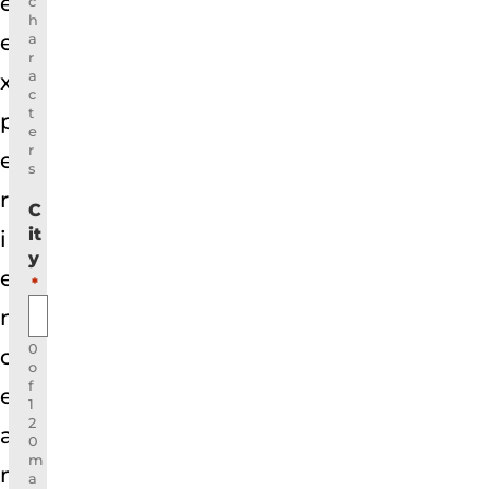
e
c
h
e
a
r
a
x
c
t
p
e
r
e
s
r
C
it
i
y
e
*
n
0
c
o
f
e
1
2
a
0
m
n
a