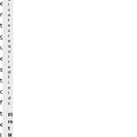
e
i
c
n
a
t
t
e
s
g
r
e
u
q
u
i
e
r
e
s
d
f
t
i
e
o
l
d
f
s
t
Fi
rs
e
t
l
N