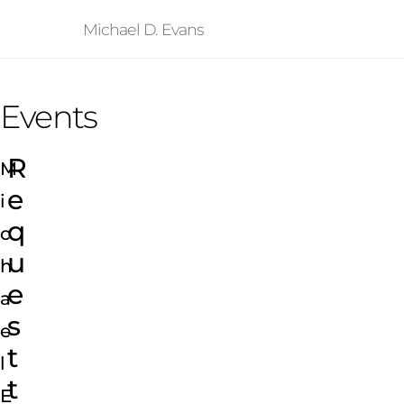
Michael D. Evans
Events
R
M
e
i
q
c
u
h
e
a
s
e
t
l
t
E