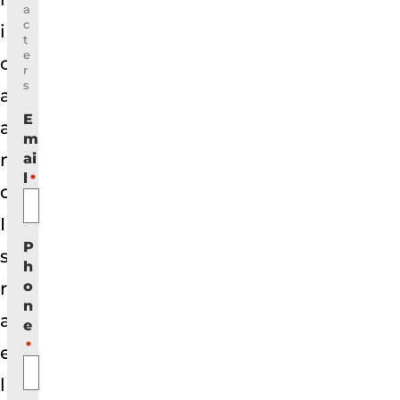
a
c
i
t
e
c
r
s
a
E
a
m
n
ai
l
*
d
I
P
s
h
o
r
n
a
e
*
e
l