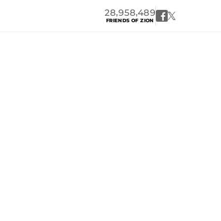
,
,
2
8
9
5
8
4
8
9
FRIENDS OF ZION