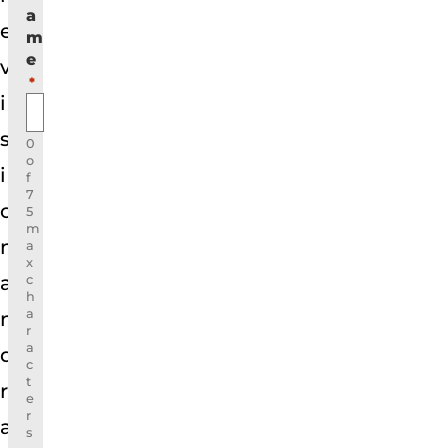
a
e
m
e
v
*
i
s
0
o
i
f
7
o
5
m
n
a
x
a
c
h
a
n
r
a
d
c
t
r
e
r
a
s