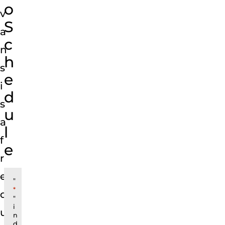
o
v
S
a
c
n
h
s
e
i
d
s
u
a
l
f
e
r
e
"
*
q
"
i
u
n
d